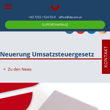
+43 7252 / 524 53-0
office@decom.at
SUPPORTANFRAGE
KONTAKT
Neuerung Umsatzsteuergesetz
Zu den News