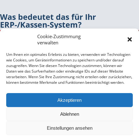
Was bedeutet das für Ihr
ERP-/Kassen-System?
Cookie-Zustimmung
Verwenden Sie
keine
Artikel
, die
mit dem neuen MwSt-Satz
zur Verrechnung
verwalten
kommen, so besteht für Sie
KEIN Handlungsbedarf
und es muss NICHTS
geändert werden.
Um Ihnen ein optimales Erlebnis zu bieten, verwenden wir Technologien
Verwenden Sie
Artikel
, auf die der
neue Steuersatz anzuwenden ist
,
müssen
wie Cookies, um Geräteinformationen zu speichern und/oder darauf
zuzugreifen. Wenn Sie diesen Technologien zustimmen, können wir
im
ERP
- und Kassensystem Anpassungen
vorgenommen werden
.
Daten wie das Surfverhalten oder eindeutige IDs auf dieser Website
verarbeiten. Wenn Sie Ihre Zustimmung nicht erteilen oder zurückziehen,
können bestimmte Merkmale und Funktionen beeinträchtigt werden.
Sie verwenden Artikel, auf die der neue Steuersatz
zutrifft, dann führen Sie bitte die notwendigen Schritte
per 1.7.2026 aus!
Akzeptieren
Ablehnen
Für weitere Informationen wenden Sie sich bitte an Ihr
ORLANDO
-Support-
Team
.
Einstellungen ansehen