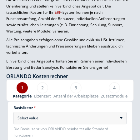
Orientierung und stellen kein verbindliches Angebot dar. Die
tatsächlichen Kosten für Ihr
ERP
-System können je nach
Funktionsumfang, Anzahl der Benutzer, individuellen Anforderungen
sowie zusätzlichen Leistungen (z. B. Einrichtung, Schulung, Support,
Wartung, weitere Module) variieren.
Alle Preisangaben erfolgen ohne Gewähr und exklusiv USt. Irrtümer,
technische Änderungen und Preisänderungen bleiben ausdrücklich
vorbehalten.
Ein verbindliches Angebot erhalten Sie im Rahmen einer individuellen
Beratung und Bedarfsanalyse. Kontaktieren Sie uns gerne!
ORLANDO Kostenrechner
1
2
3
4
Kategorie
Lizenzart
Anzahl der Arbeitsplätze
Zusatzmodule
Basislizenz
*
Select value
Die Basislizenz von ORLANDO beinhaltet alle Standard
Funktionen