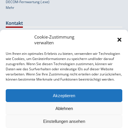
DECOM-Fernwartung (.exe)
Mehr
Kontakt
Cookie-Zustimmung
Wolfernstraße 20b
verwalten
A-4400 Steyr
Um Ihnen ein optimales Erlebnis zu bieten, verwenden wir Technologien
+43 (0) 7252 / 524 53-0
wie Cookies, um Geräteinformationen zu speichern und/oder darauf
orlando [at] decom [dot] at
zuzugreifen. Wenn Sie diesen Technologien zustimmen, können wir
Daten wie das Surfverhalten oder eindeutige IDs auf dieser Website
Support- & Kontaktformular
verarbeiten. Wenn Sie Ihre Zustimmung nicht erteilen oder zurückziehen,
können bestimmte Merkmale und Funktionen beeinträchtigt werden.
Impressum
Datenschutzerklärung
Akzeptieren
AGB
Sitemap
Ablehnen
Einstellungen ansehen