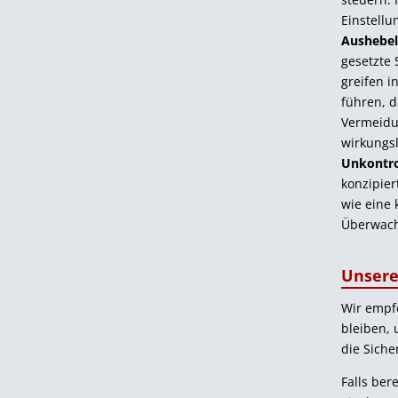
Einstell
Aushebel
gesetzte 
greifen i
führen, 
Vermeidun
wirkungs
Unkontrol
konzipier
wie eine 
Überwach
Unsere
Wir empf
bleiben, 
die Siche
Falls ber