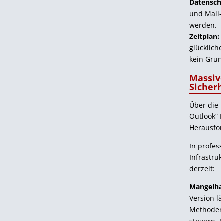
Datensch
und Mail-
werden.
Zeitplan:
glücklic
kein Grun
Massiv
Sicher
Über die 
Outlook“ 
Herausfo
In profes
Infrastru
derzeit:
Mangelha
Version l
Methode
steuern. 