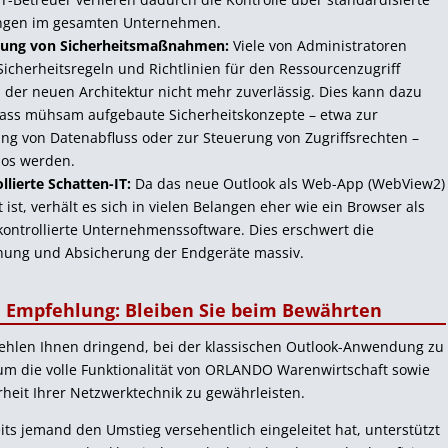
ungen im gesamten Unternehmen.
ung von Sicherheitsmaßnahmen:
Viele von Administratoren
Sicherheitsregeln und Richtlinien für den Ressourcenzugriff
n der neuen Architektur nicht mehr zuverlässig. Dies kann dazu
dass mühsam aufgebaute Sicherheitskonzepte – etwa zur
g von Datenabfluss oder zur Steuerung von Zugriffsrechten –
los werden.
lierte Schatten-IT:
Da das neue Outlook als Web-App (WebView2)
t ist, verhält es sich in vielen Belangen eher wie ein Browser als
kontrollierte Unternehmenssoftware. Dies erschwert die
ung und Absicherung der Endgeräte massiv.
 Empfehlung: Bleiben Sie beim Bewährten
ehlen Ihnen dringend, bei der klassischen Outlook-Anwendung zu
um die volle Funktionalität von
ORLANDO
Warenwirtschaft sowie
rheit Ihrer Netzwerktechnik zu gewährleisten.
eits jemand den Umstieg versehentlich eingeleitet hat, unterstützt