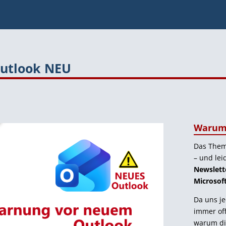
utlook NEU
Warum 
Das Thema
– und lei
Newslette
Microsoft
Da uns j
immer off
warum die