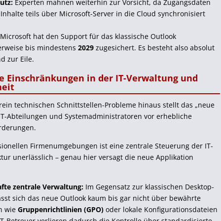
utz:
Experten mahnen weiterhin zur Vorsicht, da Zugangsdaten
Inhalte teils über Microsoft-Server in die Cloud synchronisiert
Microsoft hat den Support für das klassische Outlook
herweise bis mindestens
2029
zugesichert. Es besteht also absolut
d zur Eile.
e Einschränkungen in der IT-Verwaltung und
heit
rein technischen Schnittstellen-Probleme hinaus stellt das „neue
IT-Abteilungen und Systemadministratoren vor erhebliche
rderungen.
sionellen Firmenumgebungen ist eine zentrale Steuerung der IT-
ktur unerlässlich – genau hier versagt die neue Applikation
fte zentrale Verwaltung:
Im Gegensatz zur klassischen Desktop-
ässt sich das neue Outlook kaum bis gar nicht über bewährte
n wie
Gruppenrichtlinien (GPO)
oder lokale Konfigurationsdateien
IT-Betreuer verlieren dadurch die Kontrolle über standardisierte