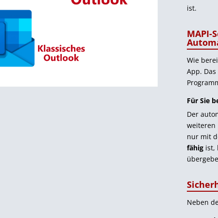
ist.
MAPI-S
Autom
Wie berei
App. Das 
Program
Für Sie b
Der auto
weiteren 
nur mit d
fähig
ist,
übergeben
Sicherh
Neben der