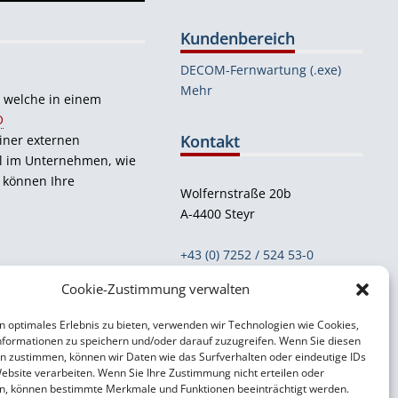
Kundenbereich
DECOM-Fernwartung (.exe)
Mehr
, welche in einem
O
Kontakt
iner externen
all im Unternehmen, wie
 können Ihre
Wolfernstraße 20b
A-4400 Steyr
+43 (0) 7252 / 524 53-0
orlando [at] decom [dot] at
Cookie-Zustimmung verwalten
Support- & Kontaktformular
n optimales Erlebnis zu bieten, verwenden wir Technologien wie Cookies,
formationen zu speichern und/oder darauf zuzugreifen. Wenn Sie diesen
n zustimmen, können wir Daten wie das Surfverhalten oder eindeutige IDs
Impressum
Website verarbeiten. Wenn Sie Ihre Zustimmung nicht erteilen oder
Datenschutzerklärung
n, können bestimmte Merkmale und Funktionen beeinträchtigt werden.