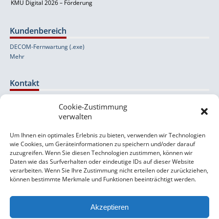
KMU Digital 2026 – Förderung
Kundenbereich
DECOM-Fernwartung (.exe)
Mehr
Kontakt
Cookie-Zustimmung
Wolfernstraße 20b
verwalten
A-4400 Steyr
Um Ihnen ein optimales Erlebnis zu bieten, verwenden wir Technologien
+43 (0) 7252 / 524 53-0
wie Cookies, um Geräteinformationen zu speichern und/oder darauf
orlando [at] decom [dot] at
zuzugreifen. Wenn Sie diesen Technologien zustimmen, können wir
Daten wie das Surfverhalten oder eindeutige IDs auf dieser Website
Support- & Kontaktformular
verarbeiten. Wenn Sie Ihre Zustimmung nicht erteilen oder zurückziehen,
können bestimmte Merkmale und Funktionen beeinträchtigt werden.
Impressum
Datenschutzerklärung
Akzeptieren
AGB