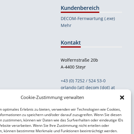
Kundenbereich
DECOM-Fernwartung (.exe)
Mehr
Kontakt
Wolfernstraße 20b
A-4400 Steyr
+43 (0) 7252 / 524 53-0
orlando [at] decom [dot] at
Cookie-Zustimmung verwalten
Support- & Kontaktformular
n optimales Erlebnis zu bieten, verwenden wir Technologien wie Cookies,
formationen zu speichern und/oder darauf zuzugreifen. Wenn Sie diesen
Impressum
n zustimmen, können wir Daten wie das Surfverhalten oder eindeutige IDs
Datenschutzerklärung
Website verarbeiten. Wenn Sie Ihre Zustimmung nicht erteilen oder
n, können bestimmte Merkmale und Funktionen beeinträchtigt werden.
AGB