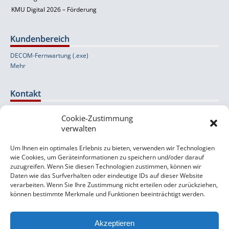
KMU Digital 2026 – Förderung
Kundenbereich
DECOM-Fernwartung (.exe)
Mehr
Kontakt
Cookie-Zustimmung
Wolfernstraße 20b
verwalten
A-4400 Steyr
Um Ihnen ein optimales Erlebnis zu bieten, verwenden wir Technologien
+43 (0) 7252 / 524 53-0
wie Cookies, um Geräteinformationen zu speichern und/oder darauf
orlando [at] decom [dot] at
zuzugreifen. Wenn Sie diesen Technologien zustimmen, können wir
Daten wie das Surfverhalten oder eindeutige IDs auf dieser Website
Support- & Kontaktformular
verarbeiten. Wenn Sie Ihre Zustimmung nicht erteilen oder zurückziehen,
können bestimmte Merkmale und Funktionen beeinträchtigt werden.
Impressum
Datenschutzerklärung
Akzeptieren