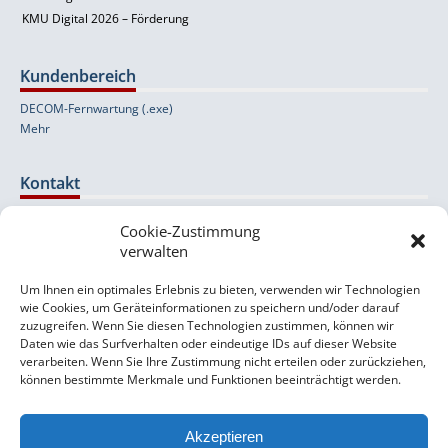
KMU Digital 2026 – Förderung
Kundenbereich
DECOM-Fernwartung (.exe)
Mehr
Kontakt
Cookie-Zustimmung
Wolfernstraße 20b
verwalten
A-4400 Steyr
Um Ihnen ein optimales Erlebnis zu bieten, verwenden wir Technologien
+43 (0) 7252 / 524 53-0
wie Cookies, um Geräteinformationen zu speichern und/oder darauf
orlando [at] decom [dot] at
zuzugreifen. Wenn Sie diesen Technologien zustimmen, können wir
Daten wie das Surfverhalten oder eindeutige IDs auf dieser Website
Support- & Kontaktformular
verarbeiten. Wenn Sie Ihre Zustimmung nicht erteilen oder zurückziehen,
können bestimmte Merkmale und Funktionen beeinträchtigt werden.
Impressum
Datenschutzerklärung
Akzeptieren