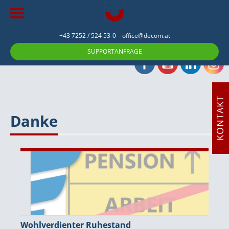
+43 7252 / 524 53-0
office@decom.at
SUPPORTANFRAGE
KONTAKT
Danke
Wohlverdienter Ruhestand