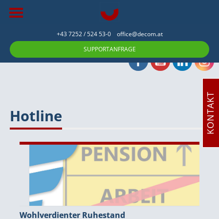
+43 7252 / 524 53-0
office@decom.at
SUPPORTANFRAGE
KONTAKT
Hotline
Wohlverdienter Ruhestand